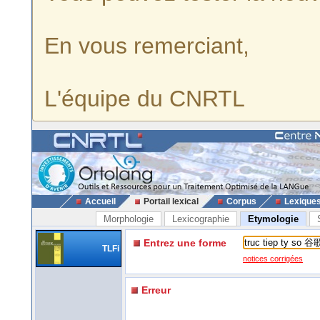
En vous remerciant,
L'équipe du CNRTL
Accueil
Portail lexical
Corpus
Lexique
Morphologie
Lexicographie
Etymologie
Entrez une forme
TLFi
notices corrigées
Erreur