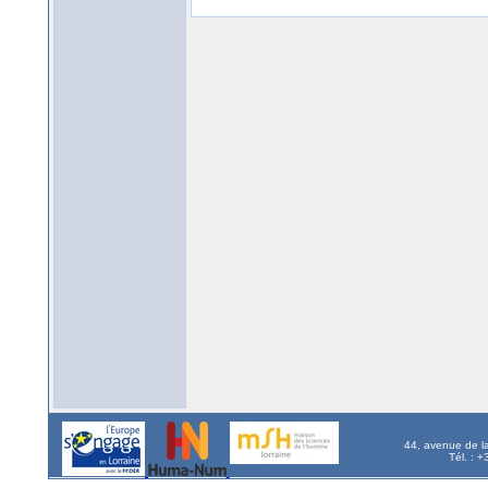
44, avenue de l
Tél. : 