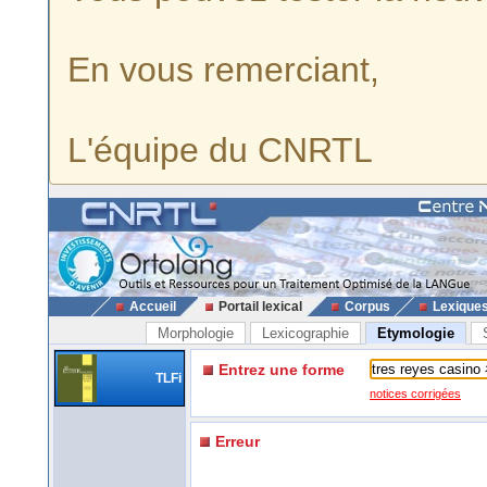
En vous remerciant,
L'équipe du CNRTL
Accueil
Portail lexical
Corpus
Lexique
Morphologie
Lexicographie
Etymologie
Entrez une forme
TLFi
notices corrigées
Erreur