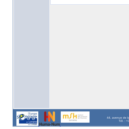
44, avenue de l
Tél. : 