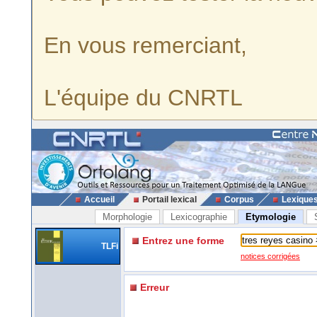
En vous remerciant,
L'équipe du CNRTL
Accueil
Portail lexical
Corpus
Lexique
Morphologie
Lexicographie
Etymologie
Entrez une forme
TLFi
notices corrigées
Erreur