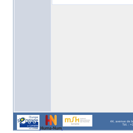
44, avenue de l
Tél. : 