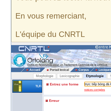
En vous remerciant,
L'équipe du CNRTL
Accueil
Portail lexical
Corpus
Lexique
Morphologie
Lexicographie
Etymologie
Entrez une forme
TLFi
notices corrigées
Erreur