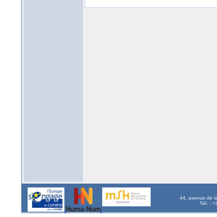
44, avenue de l
Tél. : 