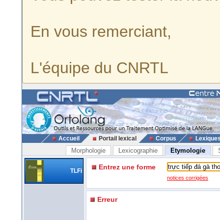
En vous remerciant,
L'équipe du CNRTL
Accueil
Portail lexical
Corpus
Lexique
Morphologie
Lexicographie
Etymologie
Entrez une forme
TLFi
notices corrigées
Erreur