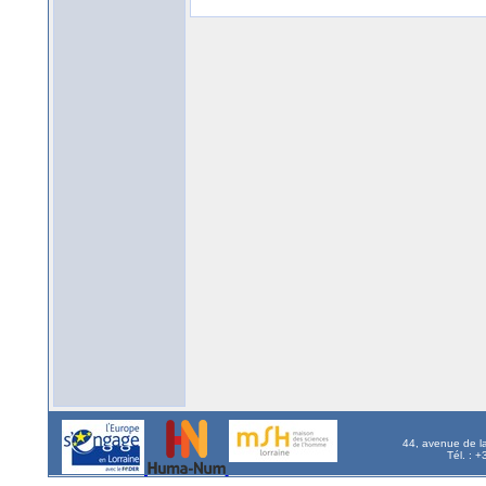
44, avenue de l
Tél. : 