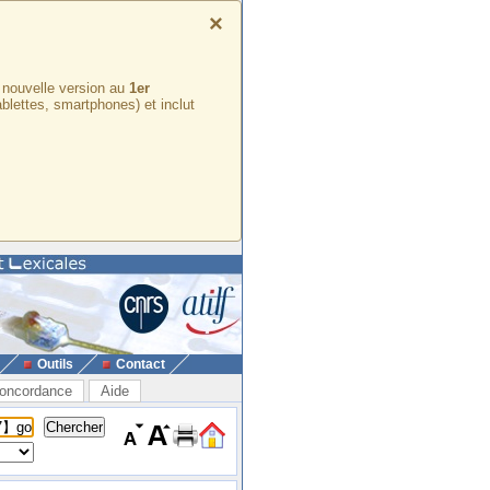
×
e nouvelle version au
1er
ablettes, smartphones) et inclut
Outils
Contact
oncordance
Aide