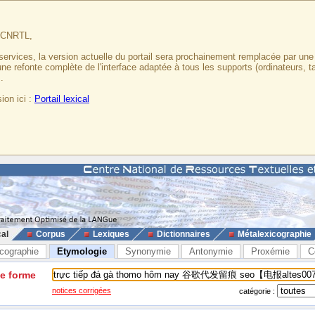
u CNRTL,
services, la version actuelle du portail sera prochainement remplacée par un
 une refonte complète de l'interface adaptée à tous les supports (ordinateurs, t
.
ion ici :
Portail lexical
cal
Corpus
Lexiques
Dictionnaires
Métalexicographie
cographie
Etymologie
Synonymie
Antonymie
Proxémie
C
ne forme
notices corrigées
catégorie :