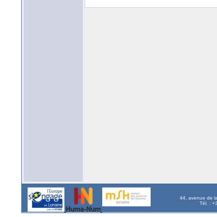
44, avenue de l
Tél. : 