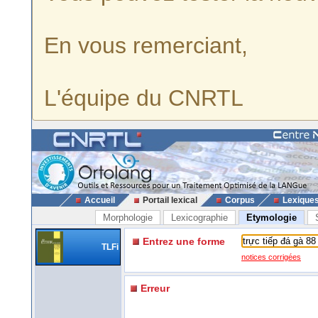
En vous remerciant,
L'équipe du CNRTL
Accueil
Portail lexical
Corpus
Lexique
Morphologie
Lexicographie
Etymologie
Entrez une forme
TLFi
notices corrigées
Erreur