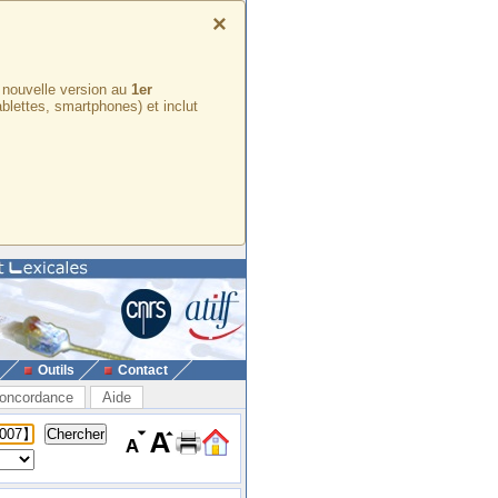
×
e nouvelle version au
1er
ablettes, smartphones) et inclut
Outils
Contact
oncordance
Aide