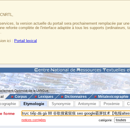
u CNRTL,
services, la version actuelle du portail sera prochainement remplacée par un
 une refonte complète de l'interface adaptée à tous les supports (ordinateurs, t
.
ion ici :
Portail lexical
cal
Corpus
Lexiques
Dictionnaires
Métalexicographie
cographie
Etymologie
Synonymie
Antonymie
Proxémie
C
ne forme
notices corrigées
catégorie :