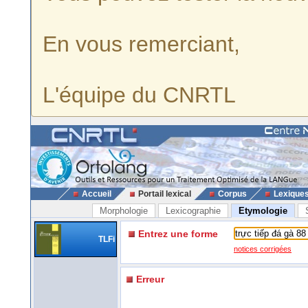
En vous remerciant,
L'équipe du CNRTL
Accueil
Portail lexical
Corpus
Lexique
Morphologie
Lexicographie
Etymologie
Entrez une forme
TLFi
notices corrigées
Erreur