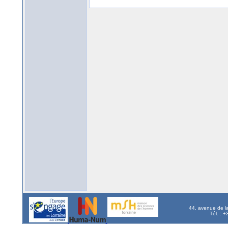
44, avenue de l
Tél. : 