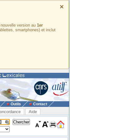
×
e nouvelle version au
1er
ablettes, smartphones) et inclut
Outils
Contact
oncordance
Aide