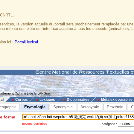
u CNRTL,
services, la version actuelle du portail sera prochainement remplacée par un
 une refonte complète de l'interface adaptée à tous les supports (ordinateurs, t
.
ion ici :
Portail lexical
cal
Corpus
Lexiques
Dictionnaires
Métalexicographie
cographie
Etymologie
Synonymie
Antonymie
Proxémie
C
ne forme
notices corrigées
catégorie :