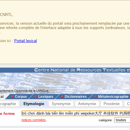
u CNRTL,
services, la version actuelle du portail sera prochainement remplacée par un
 une refonte complète de l'interface adaptée à tous les supports (ordinateurs, t
.
ion ici :
Portail lexical
cal
Corpus
Lexiques
Dictionnaires
Métalexicographie
cographie
Etymologie
Synonymie
Antonymie
Proxémie
C
ne forme
notices corrigées
catégorie :