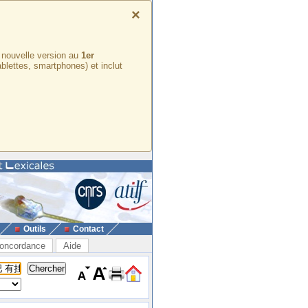
×
e nouvelle version au
1er
ablettes, smartphones) et inclut
Outils
Contact
oncordance
Aide