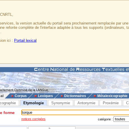
u CNRTL,
services, la version actuelle du portail sera prochainement remplacée par un
 une refonte complète de l'interface adaptée à tous les supports (ordinateurs, t
.
ion ici :
Portail lexical
cal
Corpus
Lexiques
Dictionnaires
Métalexicographie
cographie
Etymologie
Synonymie
Antonymie
Proxémie
C
ne forme
notices corrigées
catégorie :