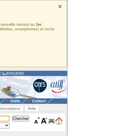
×
e nouvelle version au
1er
ablettes, smartphones) et inclut
Outils
Contact
oncordance
Aide