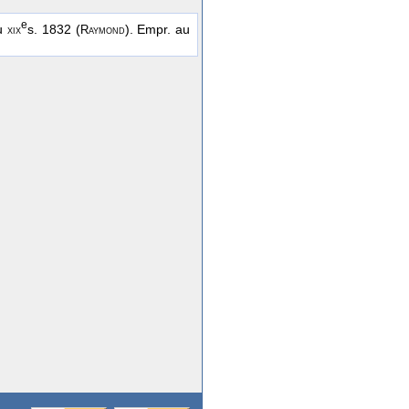
e
au
s. 1832 (
). Empr. au
xix
Raymond