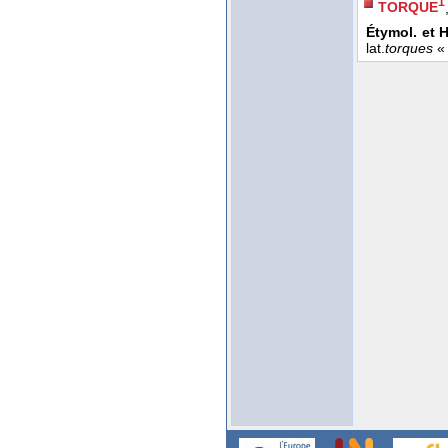
1
TORQUE
Étymol. et H
lat.
torques
« 