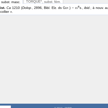
2
TORQUE
, subst. fém.
, subst. masc.
e
ist.
Ca
1210 (
Dolop.
, 2896, Bibl. Elz. ds
) −
s.,
ibid.
; à nouv. 
Gdf.
xv
collier ».