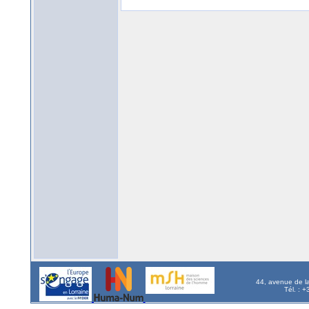
44, avenue de l
Tél. : 