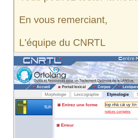
En vous remerciant,
L'équipe du CNRTL
Accueil
Portail lexical
Corpus
Lexique
Morphologie
Lexicographie
Etymologie
Entrez une forme
TLFi
notices corrigées
Erreur