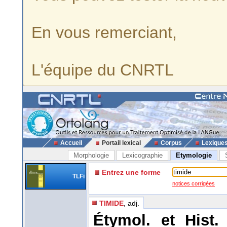
En vous remerciant,
L'équipe du CNRTL
Accueil
Portail lexical
Corpus
Lexique
Morphologie
Lexicographie
Etymologie
Entrez une forme
TLFi
notices corrigées
TIMIDE
, adj.
Étymol. et Hist. 