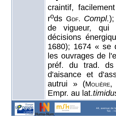
craintif, facilemen
o
r
ds
Compl.
)
Gdf.
de vigueur, qui
décisions énergiq
1680); 1674 « se 
les ouvrages de l'e
préf. du trad. d
d'aisance et d'a
autrui » (
Molière
Empr. au lat.
timidu
44, avenue de l
Tél. : 