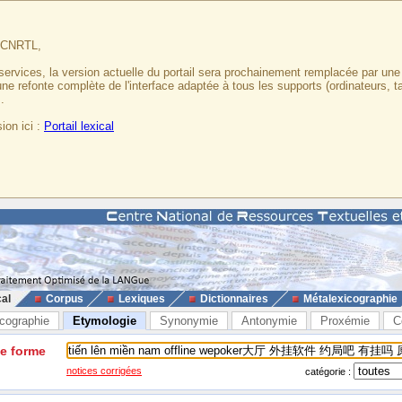
u CNRTL,
services, la version actuelle du portail sera prochainement remplacée par un
 une refonte complète de l'interface adaptée à tous les supports (ordinateurs, t
.
ion ici :
Portail lexical
cal
Corpus
Lexiques
Dictionnaires
Métalexicographie
cographie
Etymologie
Synonymie
Antonymie
Proxémie
C
ne forme
notices corrigées
catégorie :