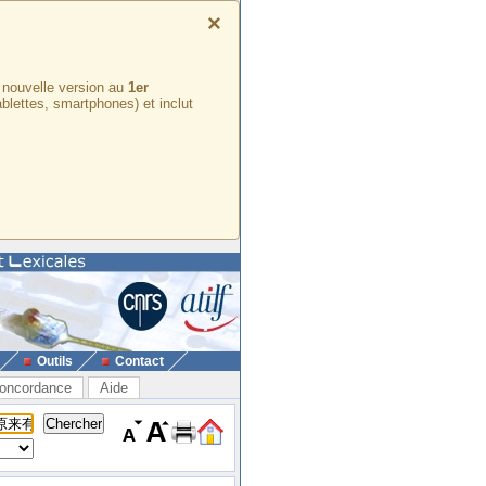
×
e nouvelle version au
1er
ablettes, smartphones) et inclut
Outils
Contact
oncordance
Aide