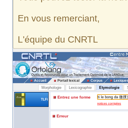
En vous remerciant,
L'équipe du CNRTL
Accueil
Portail lexical
Corpus
Lexique
Morphologie
Lexicographie
Etymologie
Entrez une forme
TLFi
notices corrigées
Erreur