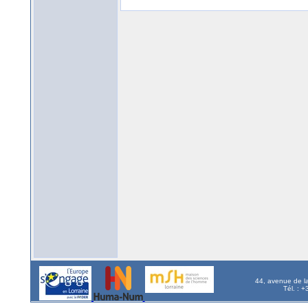
44, avenue de l
Tél. : 