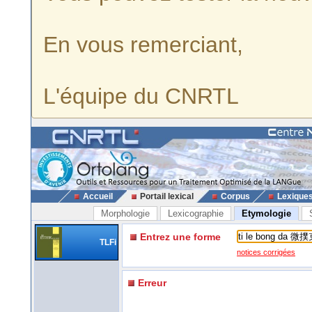
En vous remerciant,
L'équipe du CNRTL
Accueil
Portail lexical
Corpus
Lexique
Morphologie
Lexicographie
Etymologie
Entrez une forme
TLFi
notices corrigées
Erreur