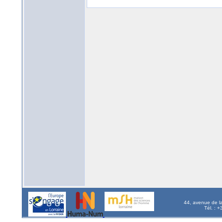
44, avenue de l
Tél. : 