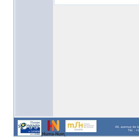
44, avenue de l
Tél. : 