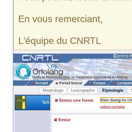
En vous remerciant,
L'équipe du CNRTL
Accueil
Portail lexical
Corpus
Lexique
Morphologie
Lexicographie
Etymologie
Entrez une forme
TLFi
notices corrigées
Erreur