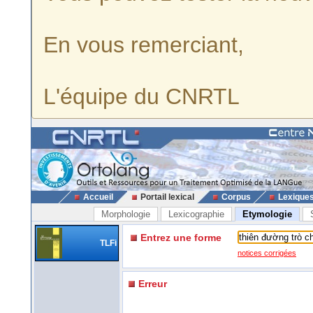
En vous remerciant,
L'équipe du CNRTL
Accueil
Portail lexical
Corpus
Lexique
Morphologie
Lexicographie
Etymologie
Entrez une forme
TLFi
notices corrigées
Erreur