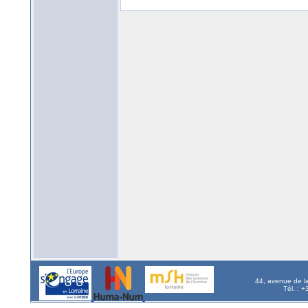
44, avenue de l
Tél. : 