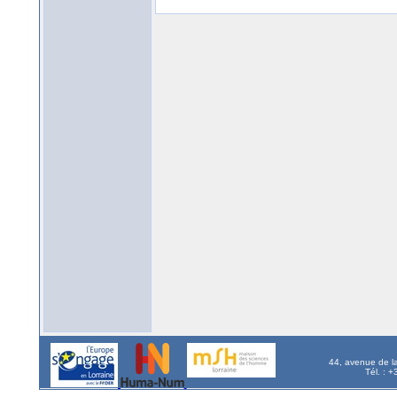
44, avenue de l
Tél. : 