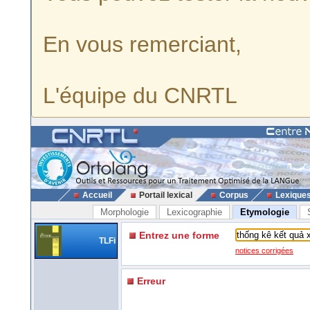
En vous remerciant,
L'équipe du CNRTL
Accueil
Portail lexical
Corpus
Lexique
Morphologie
Lexicographie
Etymologie
Entrez une forme
TLFi
notices corrigées
Erreur