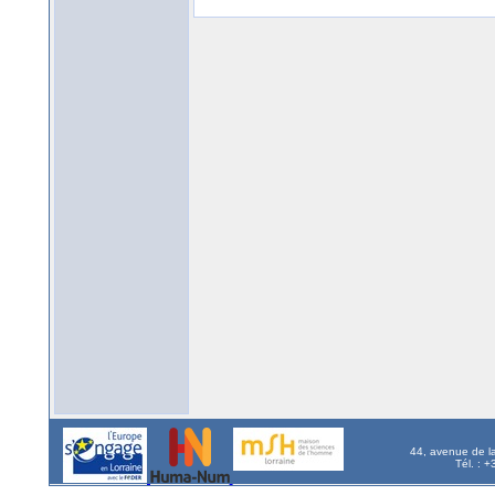
44, avenue de l
Tél. : 