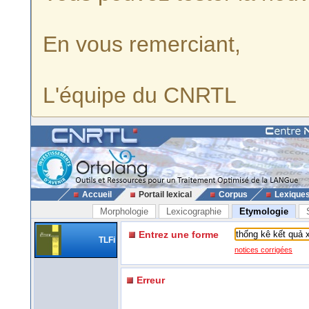
En vous remerciant,
L'équipe du CNRTL
Accueil
Portail lexical
Corpus
Lexique
Morphologie
Lexicographie
Etymologie
Entrez une forme
TLFi
notices corrigées
Erreur