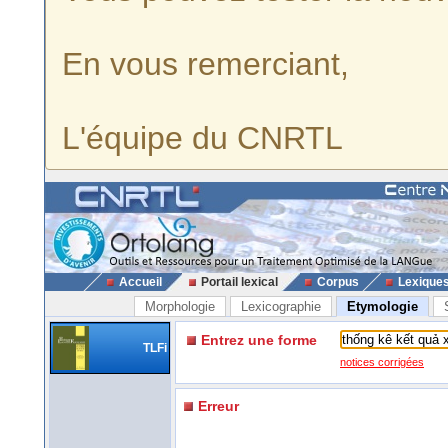
En vous remerciant,
L'équipe du CNRTL
Accueil
Portail lexical
Corpus
Lexique
Morphologie
Lexicographie
Etymologie
Entrez une forme
TLFi
notices corrigées
Erreur