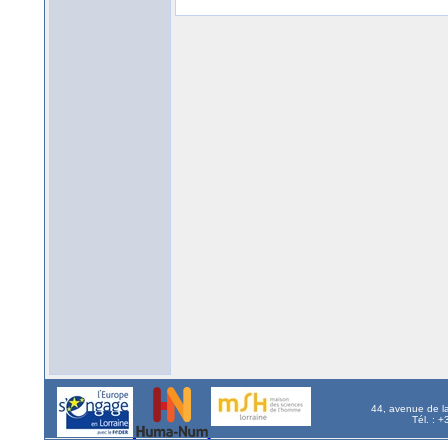
44, avenue de l
Tél. : 