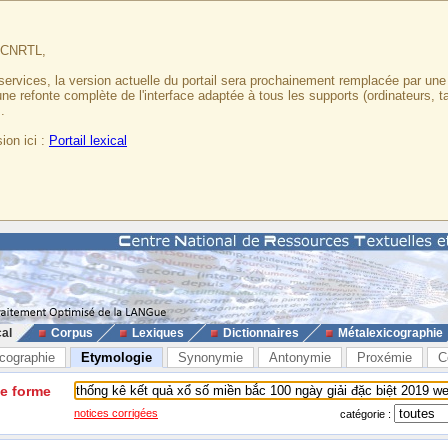
u CNRTL,
services, la version actuelle du portail sera prochainement remplacée par un
 une refonte complète de l'interface adaptée à tous les supports (ordinateurs, t
.
ion ici :
Portail lexical
cal
Corpus
Lexiques
Dictionnaires
Métalexicographie
cographie
Etymologie
Synonymie
Antonymie
Proxémie
C
ne forme
notices corrigées
catégorie :