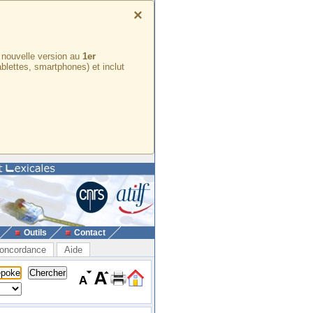
×
e nouvelle version au
1er
ablettes, smartphones) et inclut
Outils
Contact
oncordance
Aide