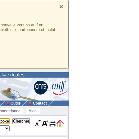
×
e nouvelle version au
1er
ablettes, smartphones) et inclut
Outils
Contact
oncordance
Aide