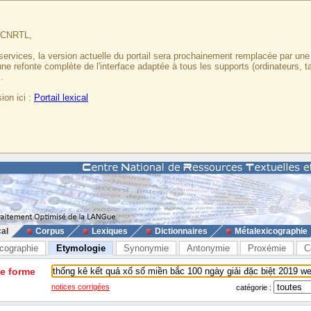
u CNRTL,
services, la version actuelle du portail sera prochainement remplacée par un
 une refonte complète de l'interface adaptée à tous les supports (ordinateurs, t
.
ion ici :
Portail lexical
cal
Corpus
Lexiques
Dictionnaires
Métalexicographie
cographie
Etymologie
Synonymie
Antonymie
Proxémie
C
ne forme
notices corrigées
catégorie :