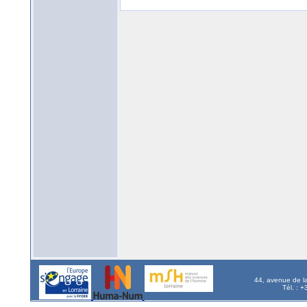
44, avenue de l
Tél. : 