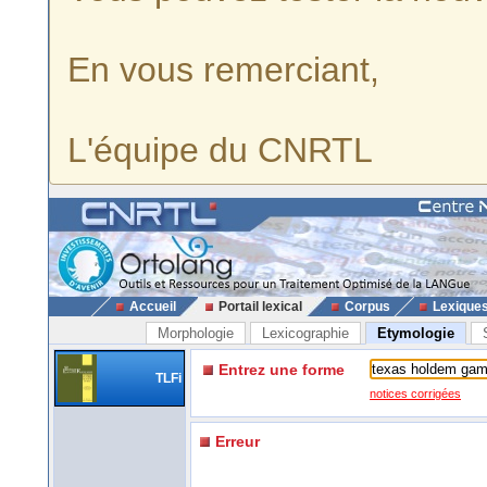
En vous remerciant,
L'équipe du CNRTL
Accueil
Portail lexical
Corpus
Lexique
Morphologie
Lexicographie
Etymologie
Entrez une forme
TLFi
notices corrigées
Erreur