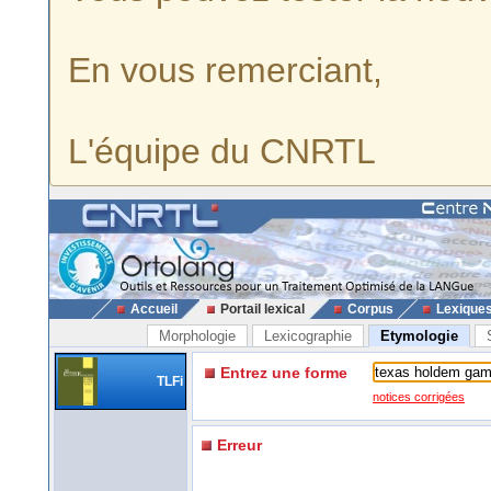
En vous remerciant,
L'équipe du CNRTL
Accueil
Portail lexical
Corpus
Lexique
Morphologie
Lexicographie
Etymologie
Entrez une forme
TLFi
notices corrigées
Erreur