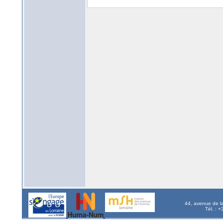
44, avenue de l
Tél. : 