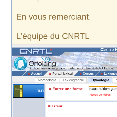
En vous remerciant,
L'équipe du CNRTL
Accueil
Portail lexical
Corpus
Lexique
Morphologie
Lexicographie
Etymologie
Entrez une forme
TLFi
notices corrigées
Erreur