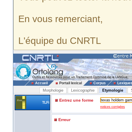
En vous remerciant,
L'équipe du CNRTL
Accueil
Portail lexical
Corpus
Lexique
Morphologie
Lexicographie
Etymologie
Entrez une forme
TLFi
notices corrigées
Erreur