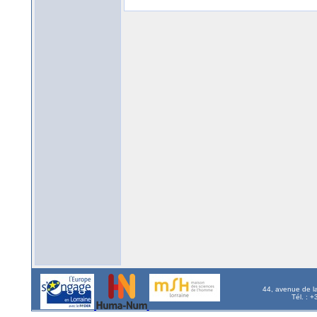
44, avenue de l
Tél. : 