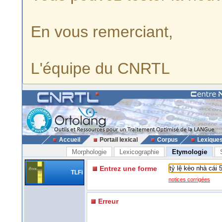
En vous remerciant,
L'équipe du CNRTL
Accueil
Portail lexical
Corpus
Lexique
Morphologie
Lexicographie
Etymologie
Entrez une forme
TLFi
notices corrigées
Erreur