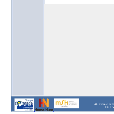
44, avenue de l
Tél. : 