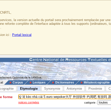
u CNRTL,
services, la version actuelle du portail sera prochainement remplacée par un
 une refonte complète de l'interface adaptée à tous les supports (ordinateurs, t
.
ion ici :
Portail lexical
cal
Corpus
Lexiques
Dictionnaires
Métalexicographie
cographie
Etymologie
Synonymie
Antonymie
Proxémie
C
ne forme
notices corrigées
catégorie :