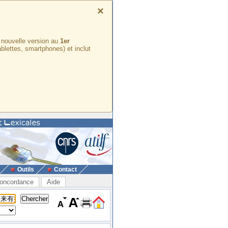
×
e nouvelle version au
1er
ablettes, smartphones) et inclut
Outils
Contact
oncordance
Aide