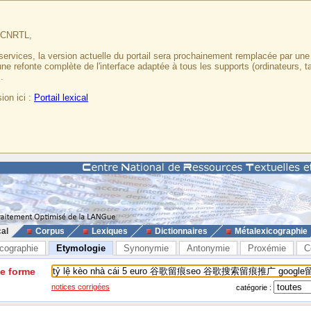
u CNRTL,
services, la version actuelle du portail sera prochainement remplacée par un
 une refonte complète de l'interface adaptée à tous les supports (ordinateurs, t
.
ion ici :
Portail lexical
cal
Corpus
Lexiques
Dictionnaires
Métalexicographie
cographie
Etymologie
Synonymie
Antonymie
Proxémie
C
ne forme
notices corrigées
catégorie :