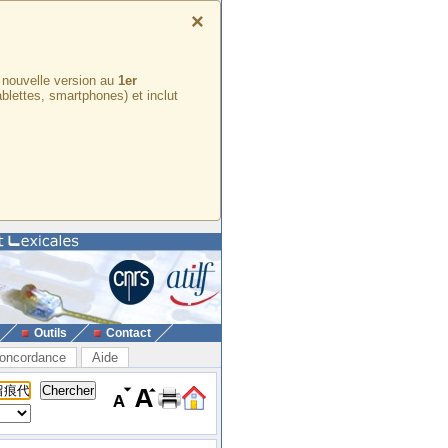
×
e nouvelle version au
1er
ablettes, smartphones) et inclut
Outils
Contact
oncordance
Aide