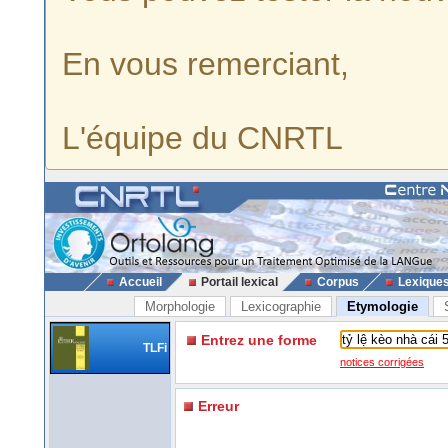
En vous remerciant,
L'équipe du CNRTL
Accueil
Portail lexical
Corpus
Lexique
Morphologie
Lexicographie
Etymologie
Entrez une forme
TLFi
notices corrigées
Erreur