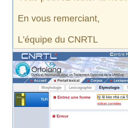
En vous remerciant,
L'équipe du CNRTL
Accueil
Portail lexical
Corpus
Lexique
Morphologie
Lexicographie
Etymologie
Entrez une forme
TLFi
notices corrigées
Erreur