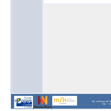
44, avenue de l
Tél. : 