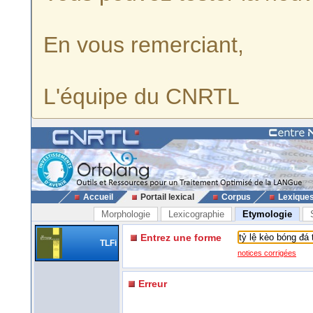
En vous remerciant,
L'équipe du CNRTL
Accueil
Portail lexical
Corpus
Lexique
Morphologie
Lexicographie
Etymologie
Entrez une forme
TLFi
notices corrigées
Erreur