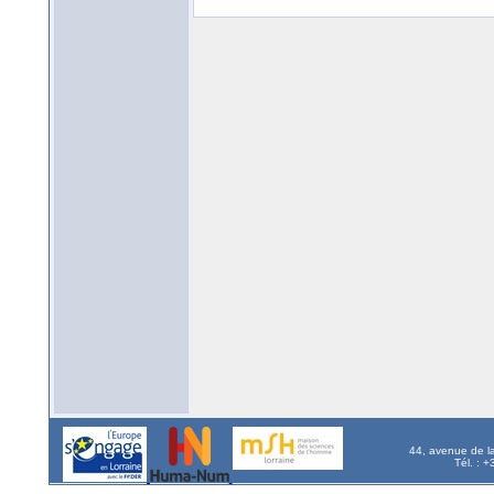
44, avenue de l
Tél. : 