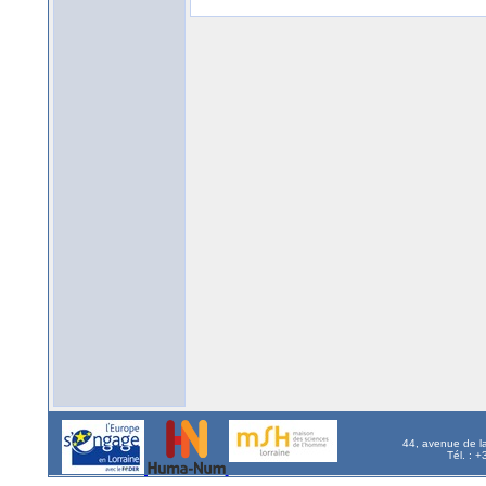
44, avenue de l
Tél. : 