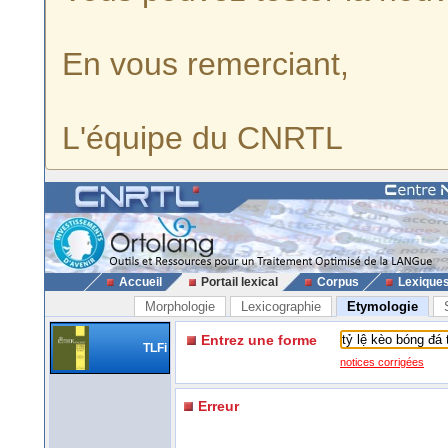
En vous remerciant,
L'équipe du CNRTL
Accueil
Portail lexical
Corpus
Lexique
Morphologie
Lexicographie
Etymologie
Entrez une forme
TLFi
notices corrigées
Erreur