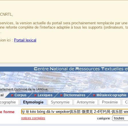
u CNRTL,
services, la version actuelle du portail sera prochainement remplacée par un
 une refonte complète de l'interface adaptée à tous les supports (ordinateurs, t
.
ion ici :
Portail lexical
cal
Corpus
Lexiques
Dictionnaires
Métalexicographie
cographie
Etymologie
Synonymie
Antonymie
Proxémie
C
ne forme
notices corrigées
catégorie :