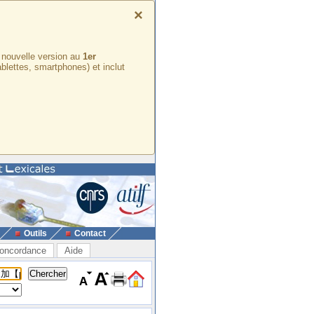
×
e nouvelle version au
1er
ablettes, smartphones) et inclut
Outils
Contact
oncordance
Aide