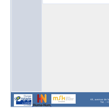
44, avenue de l
Tél. : 