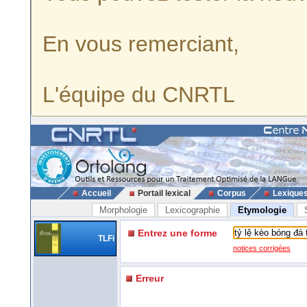
En vous remerciant,
L'équipe du CNRTL
Accueil
Portail lexical
Corpus
Lexique
Morphologie
Lexicographie
Etymologie
Entrez une forme
TLFi
notices corrigées
Erreur