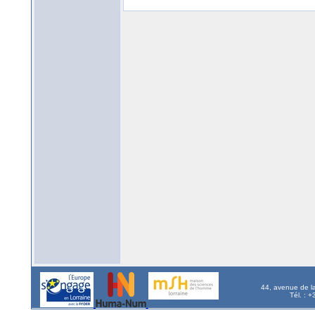
44, avenue de l
Tél. : 