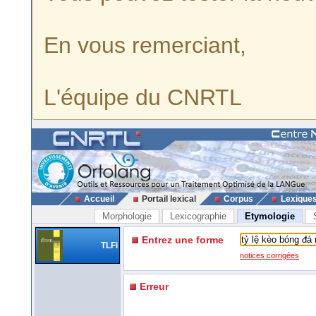
En vous remerciant,
L'équipe du CNRTL
Accueil
Portail lexical
Corpus
Lexique
Morphologie
Lexicographie
Etymologie
Entrez une forme
TLFi
notices corrigées
Erreur