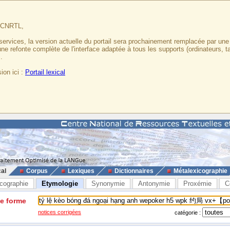
u CNRTL,
services, la version actuelle du portail sera prochainement remplacée par un
 une refonte complète de l'interface adaptée à tous les supports (ordinateurs, t
.
ion ici :
Portail lexical
cal
Corpus
Lexiques
Dictionnaires
Métalexicographie
cographie
Etymologie
Synonymie
Antonymie
Proxémie
C
ne forme
notices corrigées
catégorie :