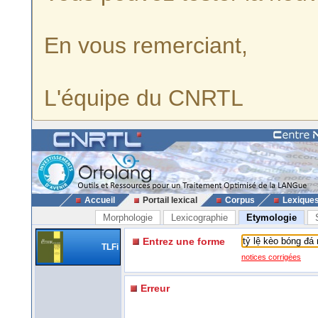
En vous remerciant,
L'équipe du CNRTL
Accueil
Portail lexical
Corpus
Lexique
Morphologie
Lexicographie
Etymologie
Entrez une forme
TLFi
notices corrigées
Erreur