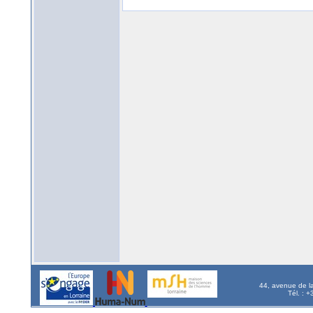
44, avenue de l
Tél. : 