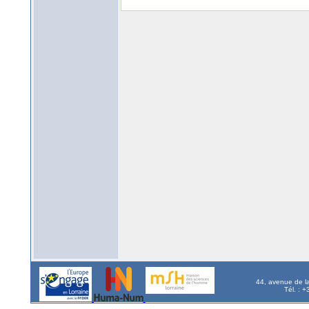
44, avenue de l
Tél. : 