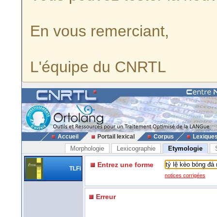
En vous remerciant,
L'équipe du CNRTL
Accueil
Portail lexical
Corpus
Lexique
Morphologie
Lexicographie
Etymologie
Entrez une forme
TLFi
notices corrigées
Erreur