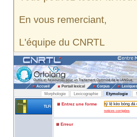
En vous remerciant,
L'équipe du CNRTL
Accueil
Portail lexical
Corpus
Lexique
Morphologie
Lexicographie
Etymologie
Entrez une forme
TLFi
notices corrigées
Erreur