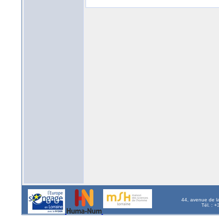
44, avenue de l
Tél. : 