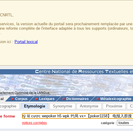
u CNRTL,
services, la version actuelle du portail sera prochainement remplacée par un
 une refonte complète de l'interface adaptée à tous les supports (ordinateurs, t
.
ion ici :
Portail lexical
cal
Corpus
Lexiques
Dictionnaires
Métalexicographie
cographie
Etymologie
Synonymie
Antonymie
Proxémie
C
ne forme
notices corrigées
catégorie :