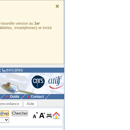
×
e nouvelle version au
1er
ablettes, smartphones) et inclut
Outils
Contact
oncordance
Aide