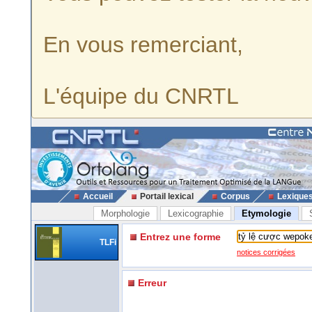
En vous remerciant,
L'équipe du CNRTL
Accueil
Portail lexical
Corpus
Lexique
Morphologie
Lexicographie
Etymologie
Entrez une forme
TLFi
notices corrigées
Erreur