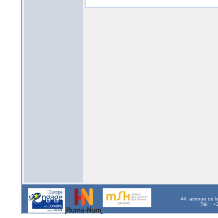
44, avenue de l
Tél. : 