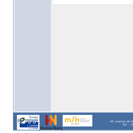
44, avenue de l
Tél. : 