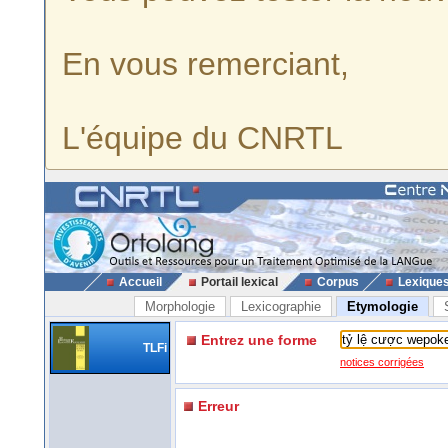
En vous remerciant,
L'équipe du CNRTL
Accueil
Portail lexical
Corpus
Lexique
Morphologie
Lexicographie
Etymologie
Entrez une forme
TLFi
notices corrigées
Erreur