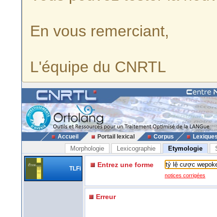
En vous remerciant,
L'équipe du CNRTL
Accueil
Portail lexical
Corpus
Lexique
Morphologie
Lexicographie
Etymologie
Entrez une forme
TLFi
notices corrigées
Erreur