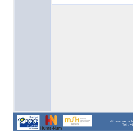
44, avenue de l
Tél. : 