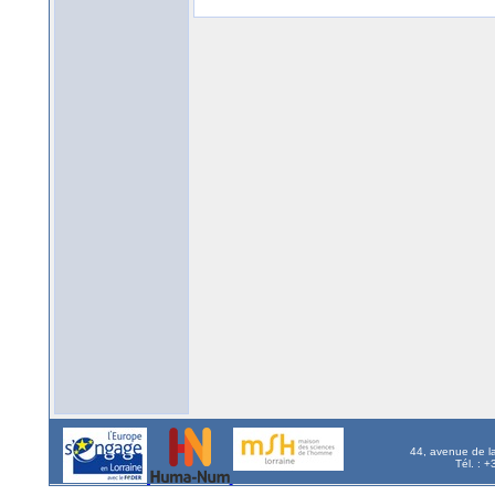
44, avenue de l
Tél. : 