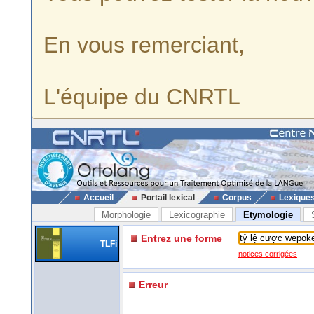
En vous remerciant,
L'équipe du CNRTL
Accueil
Portail lexical
Corpus
Lexique
Morphologie
Lexicographie
Etymologie
Entrez une forme
TLFi
notices corrigées
Erreur