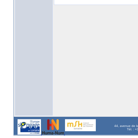
44, avenue de l
Tél. : 