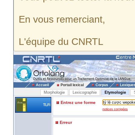
En vous remerciant,
L'équipe du CNRTL
Accueil
Portail lexical
Corpus
Lexique
Morphologie
Lexicographie
Etymologie
Entrez une forme
TLFi
notices corrigées
Erreur