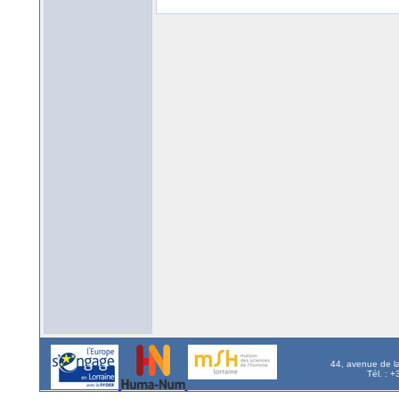
44, avenue de l
Tél. : 