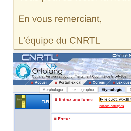
En vous remerciant,
L'équipe du CNRTL
Accueil
Portail lexical
Corpus
Lexique
Morphologie
Lexicographie
Etymologie
Entrez une forme
TLFi
notices corrigées
Erreur