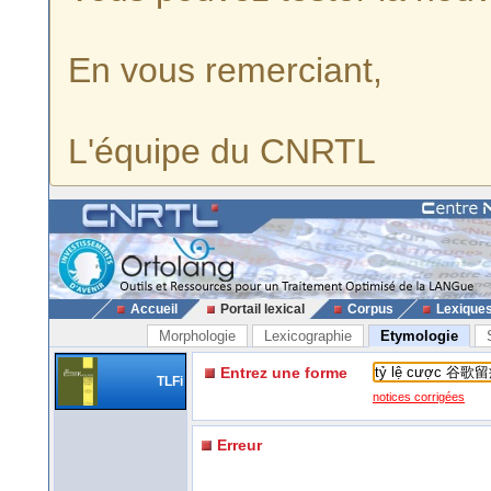
En vous remerciant,
L'équipe du CNRTL
Accueil
Portail lexical
Corpus
Lexique
Morphologie
Lexicographie
Etymologie
Entrez une forme
TLFi
notices corrigées
Erreur