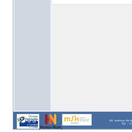
44, avenue de l
Tél. : 